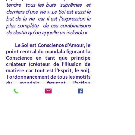
tendre tous les buts suprêmes et
derniers d’une vie »..Le Soi est aussi le
but de la vie car il est l’expression la
plus complète de ces combinaisons
de destin qu’on appelle un individu
»
Le Soi est Conscience d’Amour, le
point central du mandala figurant la
Conscience en tant que principe
créateur (créateur de l'illusion de
matière car tout est l’Esprit, le Soi),
l'ordonnancement de tous les motifs
du mandala figurant l'action
rédemptrice de l'Amour en une
communauté harmonieuse de tous
les archétypes et donc tous les êtres
mais dans une multidimensionnalité
évolutive au delà de l'espace-temps
incluant tous les archétypes vécus et
potentiels et donc futur.