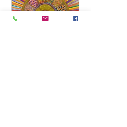
Radiesthésie Vibratoire
Harmoniser ses énergies en
activant 12 ondes de couleurs
fondamentales
1 h
Réserver
Séances par téléphone ou visio-